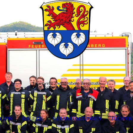
Feuerwehr Zwingenberg Bergstraße
24 / 7 / 365 FÜR ZWINGENBERG SEIT 1892
R UNS
GALERIE
VERANSTALTUNGEN
TECHNIK