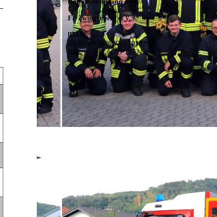
Bankverbindung der
FF Zwingenberg e. V.:
IBAN:
DE60509500680003019254
BIC:
HELADEF1BEN